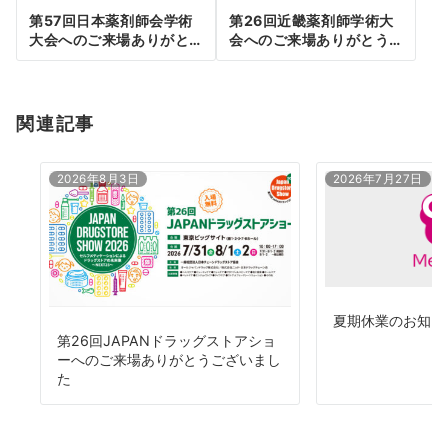
投
第57回日本薬剤師会学術
第26回近畿薬剤師学術大
稿
大会へのご来場ありがと
会へのご来場ありがとう
うございました
ございました
ナ
ビ
関連記事
ゲ
ー
2026年8月3日
2026年7月27日
シ
ョ
ン
夏期休業のお知ら
第26回JAPANドラッグストアショ
ーへのご来場ありがとうございまし
た