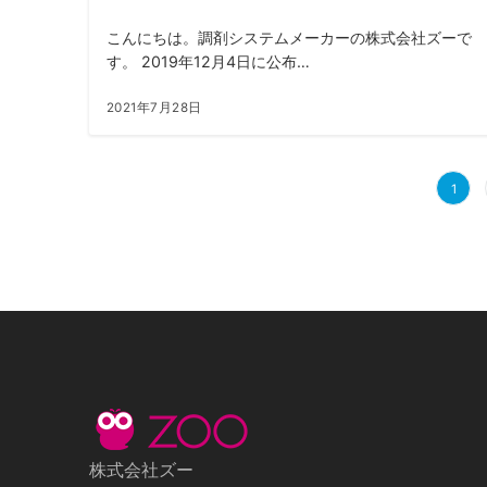
こんにちは。調剤システムメーカーの株式会社ズーで
す。 2019年12月4日に公布…
2021年7月28日
投
1
稿
の
ペ
ー
ジ
送
り
株式会社ズー