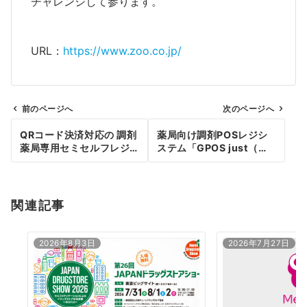
チャレンジして参ります。
URL：
https://www.zoo.co.jp/
前のページへ
次のページへ
投
QRコード決済対応の 調剤
薬局向け調剤POSレジシ
稿
薬局専用セミセルフレジ
ステム「GPOS just（ジ
が誕生
ーポスジャスト）」施設
ナ
管理を機能強化。
ビ
関連記事
ゲ
ー
2026年8月3日
2026年7月27日
シ
ョ
ン