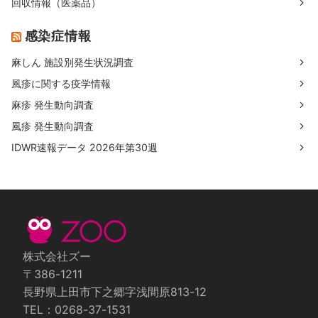
回収情報（医薬品）
感染症情報
麻しん 施設別発生状況調査
風疹に関する疫学情報
麻疹 発生動向調査
風疹 発生動向調査
IDWR速報データ 2026年第30週
株式会社ズー
〒386-1211
長野県上田市下之郷字浅間原813-12
TEL：0268-37-1531